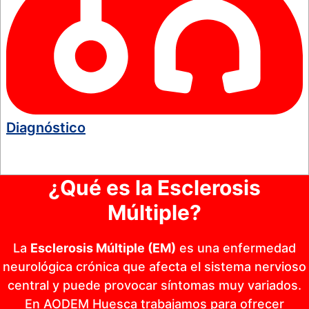
Diagnóstico
¿Qué es la Esclerosis
Múltiple?
La
Esclerosis Múltiple (EM)
es una enfermedad
neurológica crónica que afecta el sistema nervioso
central y puede provocar síntomas muy variados.
En AODEM Huesca trabajamos para ofrecer