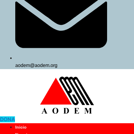
aodem@aodem.org
DONA
Inicio