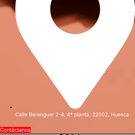
Calle Berenguer 2-4, 4ª planta, 22002, Huesca
Contáctanos