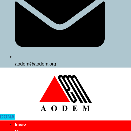
aodem@aodem.org
DONA
Inicio