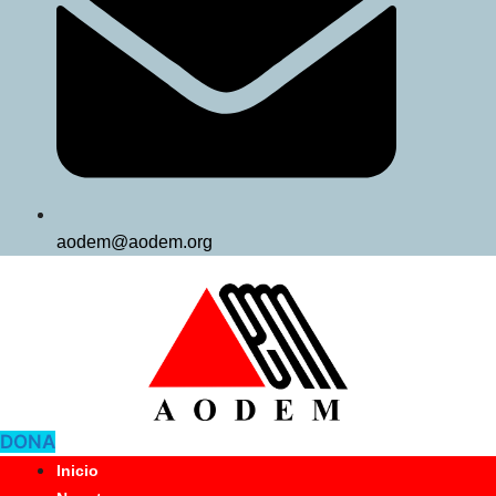
aodem@aodem.org
DONA
Inicio